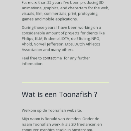
For more than 25 years I’ve been producing 3D
animations, graphics, and characters for the web,
visuals, film, commercials, print, protoyping,
games and mobile applications.
During those years I have been working on a
considerable amount of projects for clients like
Philips, KLM, Endemol, IDTV, de Efteling, NPO,
Ahold, Norvell Jefferson, Etos, Dutch Athletics
Association and many others.
Feel free to
contact
me for any further
information.
Wat is een Toonafish ?
Welkom op de Toonafish website.
Mijn naam is Ronald van Vemden. Onder de
naam Toonafish werk ik als 3D freelancer, en
computer graphics studio in Amsterdam.